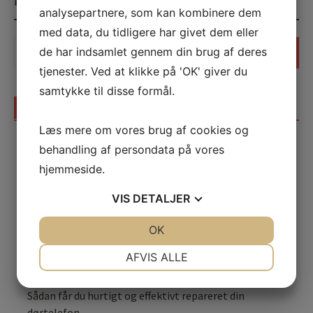
analysepartnere, som kan kombinere dem
med data, du tidligere har givet dem eller
Søg
de har indsamlet gennem din brug af deres
efter:
tjenester. Ved at klikke på 'OK' giver du
samtykke til disse formål.
SENESTE INDLÆG
Læs mere om vores brug af cookies og
Sådan skaber en madfotograf appetitvækkende
behandling af persondata på vores
billeder til gastronomien
hjemmeside.
Kropsterapi i Nykøbing F: Effektiv behandling for krop
og sind
VIS
DETALJER
Professionel og pålidelig rengøring i Nykøbing
JA
NEJ
OK
JA
NEJ
Falster – få et sundt og rent miljø
NØDVENDIGE
PRÆFERENCER
AFVIS ALLE
Find det rette nedrivningsfirma i Roskilde til din
næste nedrivningsopgave
JA
NEJ
JA
NEJ
Sådan får du hurtigt og effektivt repareret din
MARKETING
STATISTIK
dørtelefon