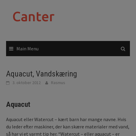
Skip
to
Canter
content
Main Menu
Aquacut, Vandskæring
3. oktober 2012
Rasmus
Aquacut
Aquacut eller Watercut – kært barn har mange navne. Hvis
du leder efter maskiner, der kan skære materialer med vand,
så har vi et varmt tip her. “Watercut – eller aquacut – er