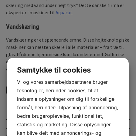
skæring med vand under højt tryk.” Dette danske firma er
eksperter i maskiner til
Aquacut
.
Vandskæring
Vandskæring er et spændende emne. Disse højteknologiske
maskiner kan næsten skære i alle materialer – fra træ til
glas. På denne hjemmeside kan du under emnet Galleri se
diverse fotos af deres effektive maskiner. Kontakt dem for
Samtykke til cookies
et godt tilbud på
Vandskæring
.
Vi og vores samarbejdspartnere bruger
teknologier, herunder cookies, til at
UDGIVET UNDER
ERHVERV
indsamle oplysninger om dig til forskellige
formål, herunder: Tilpasning af annoncering,
bedre brugeroplevelse, funktionalitet,
statistik og marketing. Disse oplysninger
Post
Snerydning og
Hunter, Modstrøm
kan blive delt med annoncerings- og
navigation
græsklipning