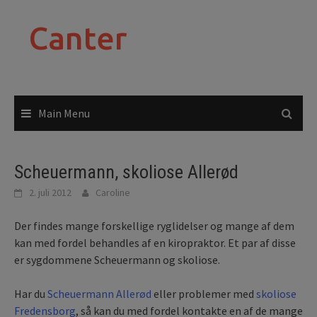
Skip
to
Canter
content
Main Menu
Scheuermann, skoliose Allerød
2. juli 2012
Caroline
Der findes mange forskellige ryglidelser og mange af dem
kan med fordel behandles af en kiropraktor. Et par af disse
er sygdommene Scheuermann og skoliose.
Har du
Scheuermann Allerød
eller problemer med
skoliose
Fredensborg
, så kan du med fordel kontakte en af de mange