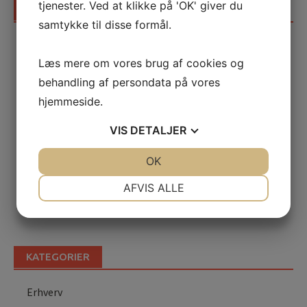
tjenester. Ved at klikke på 'OK' giver du
SENESTE INDLÆG
samtykke til disse formål.
Sådan skaber en madfotograf appetitvækkende
billeder til gastronomien
Læs mere om vores brug af cookies og
Kropsterapi i Nykøbing F: Effektiv behandling for krop
behandling af persondata på vores
og sind
hjemmeside.
Professionel og pålidelig rengøring i Nykøbing
VIS
DETALJER
Falster – få et sundt og rent miljø
Find det rette nedrivningsfirma i Roskilde til din
JA
NEJ
OK
JA
NEJ
næste nedrivningsopgave
NØDVENDIGE
PRÆFERENCER
AFVIS ALLE
Sådan får du hurtigt og effektivt repareret din
dørtelefon
JA
NEJ
JA
NEJ
MARKETING
STATISTIK
KATEGORIER
Erhverv