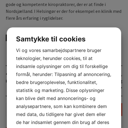
gode og kompetente kiropraktorer, der er at finde i
Nordsjælland. I Helsingør er der for eksempel en klinik med
flere års erfaring i ryglidelser.
Samtykke til cookies
UDGIVET UNDER
ERHVERV
Vi og vores samarbejdspartnere bruger
teknologier, herunder cookies, til at
indsamle oplysninger om dig til forskellige
Post
Kiropraktor, kolik
Nakkesmerter,
formål, herunder: Tilpasning af annoncering,
navigation
Helsingør
skuldersmerter, rygtræning
bedre brugeroplevelse, funktionalitet,
statistik og marketing. Disse oplysninger
kan blive delt med annoncerings- og
Søg
analysepartnere, som kan kombinere dem
efter:
med data, du tidligere har givet dem eller
de har indsamlet gennem din brug af deres