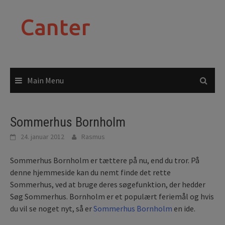
Skip
to
Canter
content
Main Menu
Sommerhus Bornholm
24. januar 2012
Rasmus
Sommerhus Bornholm er tættere på nu, end du tror. På
denne hjemmeside kan du nemt finde det rette
Sommerhus, ved at bruge deres søgefunktion, der hedder
Søg Sommerhus. Bornholm er et populært feriemål og hvis
du vil se noget nyt, så er
Sommerhus Bornholm
en ide.