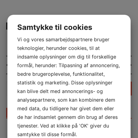
Samtykke til cookies
UDGIVET UNDER
ERHVERV
Vi og vores samarbejdspartnere bruger
teknologier, herunder cookies, til at
indsamle oplysninger om dig til forskellige
Post
Sommerhus Blåvand
Sommerhus Skagen
formål, herunder: Tilpasning af annoncering,
navigation
bedre brugeroplevelse, funktionalitet,
statistik og marketing. Disse oplysninger
Søg
kan blive delt med annoncerings- og
efter:
analysepartnere, som kan kombinere dem
med data, du tidligere har givet dem eller
SENESTE INDLÆG
de har indsamlet gennem din brug af deres
tjenester. Ved at klikke på 'OK' giver du
Sådan skaber en madfotograf appetitvækkende
samtykke til disse formål.
billeder til gastronomien