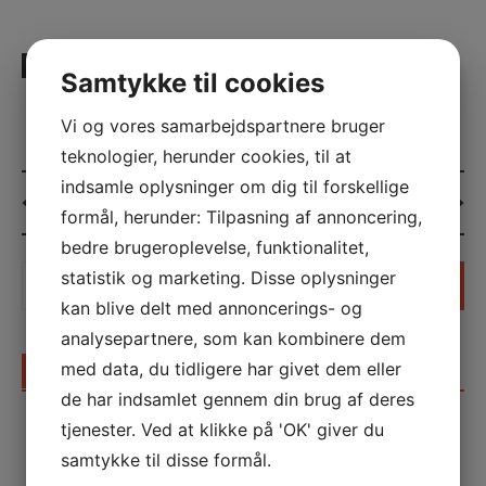
UDGIVET UNDER
ERHVERV
Samtykke til cookies
Vi og vores samarbejdspartnere bruger
teknologier, herunder cookies, til at
indsamle oplysninger om dig til forskellige
Post
Hotel På Bornholm
Sylvanian
formål, herunder: Tilpasning af annoncering,
navigation
bedre brugeroplevelse, funktionalitet,
Søg
statistik og marketing. Disse oplysninger
efter:
kan blive delt med annoncerings- og
analysepartnere, som kan kombinere dem
med data, du tidligere har givet dem eller
SENESTE INDLÆG
de har indsamlet gennem din brug af deres
Sådan skaber en madfotograf appetitvækkende
tjenester. Ved at klikke på 'OK' giver du
billeder til gastronomien
samtykke til disse formål.
Kropsterapi i Nykøbing F: Effektiv behandling for krop