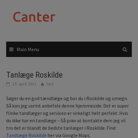
Skip
to
Canter
content
Main Menu
Tanlæge Roskilde
15. april 2011
lars
Søger du en god tændlæge og bor du i Roskilde og omegn.
Så kan jeg varmt anbefale denne hjemmeside. Det er super
flinke tandlæger og servicen er virkeligt helt perfekt. Hvis
du ikke har en tandlæge – Så prøv at kontakte dem jeg vil
tro det er blandt de bedste tanlæger i Roskilde. Find
Tandlæge Roskilde
her via Google Maps.